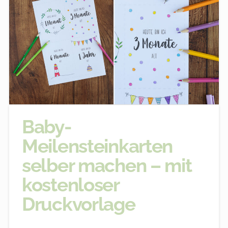
Baby-
Meilensteinkarten
selber machen – mit
kostenloser
Druckvorlage