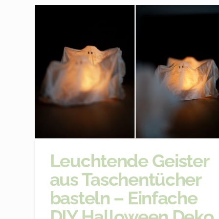
Leuchtende Geister
aus Taschentücher
basteln – Einfache
DIY Halloween Deko