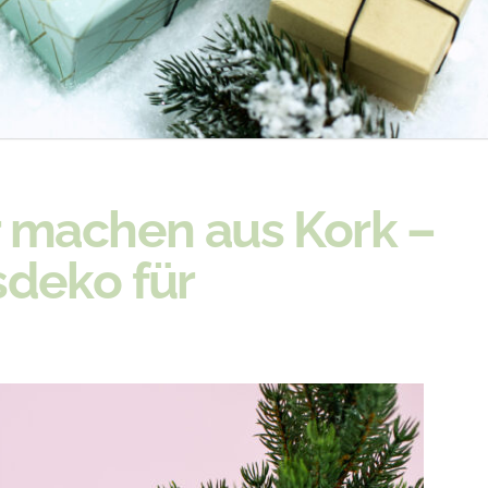
 machen aus Kork –
deko für