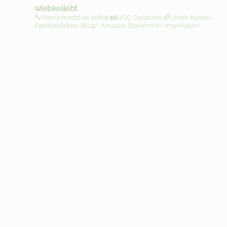
wiebkeliebt
🔨Mama macht es selbst
📸UGC Creatorin
🌈Unser buntes
Familienleben
Blog • Amazon Storefront • Impressum: