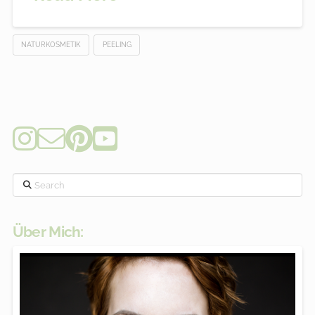
NATURKOSMETIK
PEELING
Search
Über Mich: