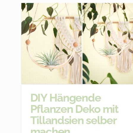
DIY Hängende
Pflanzen Deko mit
Tillandsien selber
machen