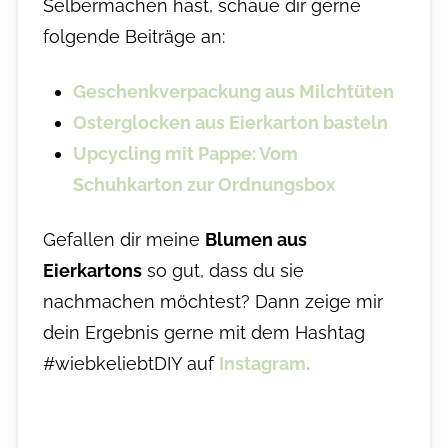
Selbermachen hast, schaue dir gerne
folgende Beiträge an:
Geschenkverpackung aus Milchtüten
Osterglocken aus Eierkarton basteln
Upcycling mit Pappe: Vom
Schuhkarton zur Ordnungsbox
Gefallen dir meine
Blumen aus
Eierkartons
so gut, dass du sie
nachmachen möchtest? Dann zeige mir
dein Ergebnis gerne mit dem Hashtag
#wiebkeliebtDIY auf
Instagram
.