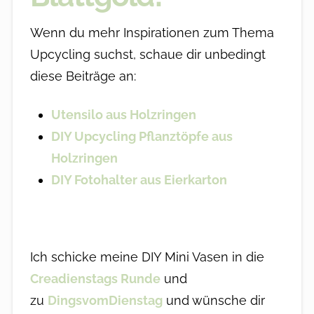
Wenn du mehr Inspirationen zum Thema
Upcycling suchst, schaue dir unbedingt
diese Beiträge an:
Utensilo aus Holzringen
DIY Upcycling Pflanztöpfe aus
Holzringen
DIY Fotohalter aus Eierkarton
Ich schicke meine DIY Mini Vasen in die
Creadienstags Runde
und
zu
DingsvomDienstag
und wünsche dir