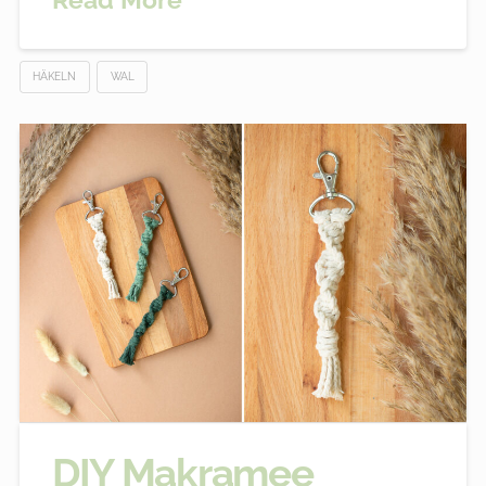
HÄKELN
WAL
DIY Makramee