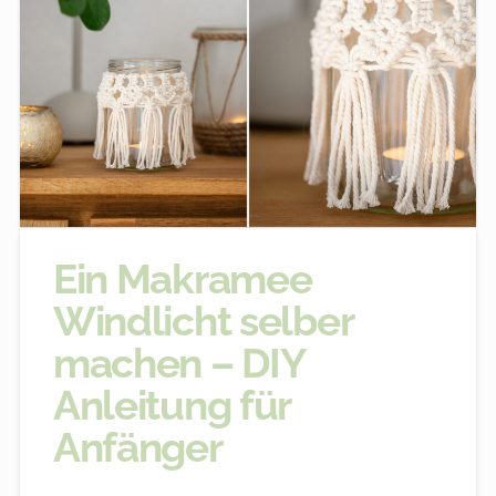
Ein Makramee
Windlicht selber
machen – DIY
Anleitung für
Anfänger