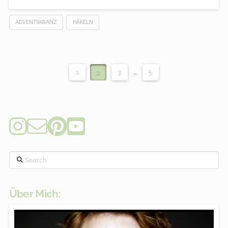
ADVENTSKRANZ
HÄKELN
1
2
3
...
5
Search
Über Mich: