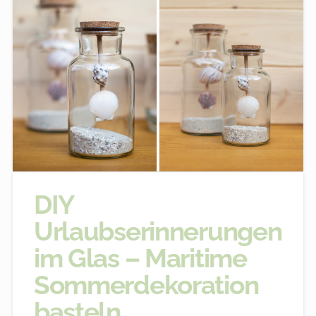
DIY
Urlaubserinnerungen
im Glas – Maritime
Sommerdekoration
basteln